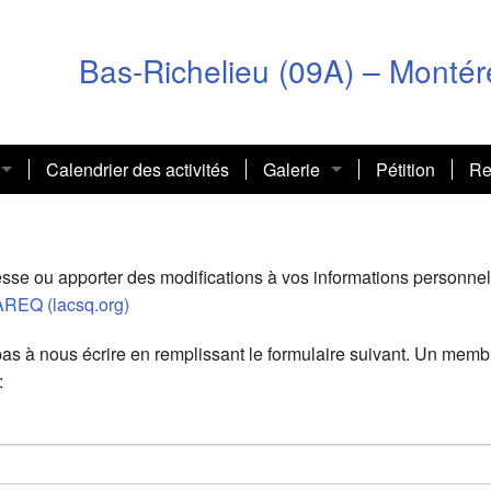
Bas-Richelieu (09A) – Montér
Calendrier des activités
Galerie
Pétition
Re
025-2026)
ectoriel
Dernier numéro
Album 2025-2026
térieures
ons nationales
Archives
Inscription à l’infolettre nationale
Album 2024-2025
se ou apporter des modifications à vos informations personnelles
 AREQ (lacsq.org)
Magazine Quoi de neuf
Album 2023-2024
 pas à nous écrire en remplissant le formulaire suivant. Un me
CSQ Le Magazine
Album 2022-2023
:
Album 2021-2022
Album 2020-2021