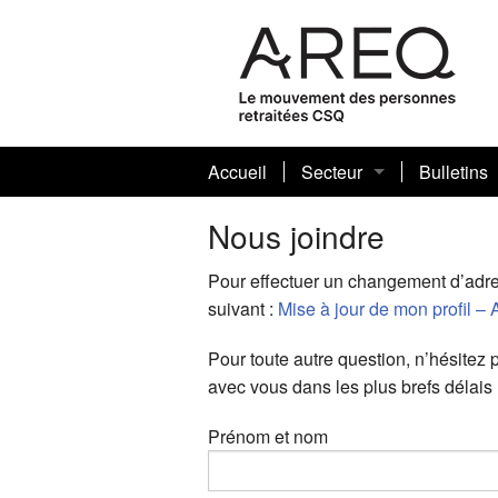
Accueil
Secteur
Bulletins
Conseil sectoriel
Actuel (2
Bulletin s
Nous joindre
Comités et bénévoles
Années an
Publicati
Pour effectuer un changement d’adres
suivant :
Mise à jour de mon profil –
Statuts et règlements
Pour toute autre question, n’hésitez
Bénévoles de l’année
avec vous dans les plus brefs délais 
Prénom et nom