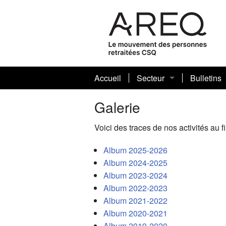
Accueil
Secteur
Bulletins
Conseil sectoriel
Actuel (2
Bulletin s
Galerie
Comités et bénévoles
Années an
Publicati
Voici des traces de nos activités au 
Statuts et règlements
Album 2025-2026
Album 2024-2025
Bénévoles de l’année
Album 2023-2024
Album 2022-2023
Album 2021-2022
Album 2020-2021
Album 2019-2020