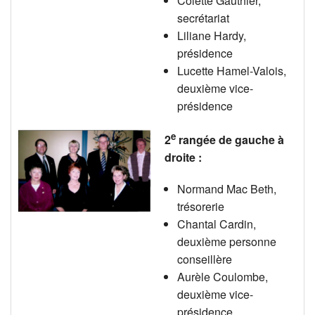
Colette Gauthier,
secrétariat
Liliane Hardy,
présidence
Lucette Hamel-Valois,
deuxième vice-
présidence
e
2
rangée de gauche à
droite :
Normand Mac Beth,
trésorerie
Chantal Cardin,
deuxième personne
conseillère
Aurèle Coulombe,
deuxième vice-
présidence