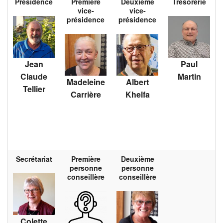
Présidence
Première
Deuxième
Trésorerie
vice-
vice-
présidence
présidence
Jean
Paul
Claude
Martin
Madeleine
Albert
Tellier
Carrière
Khelfa
Secrétariat
Première
Deuxième
personne
personne
conseillère
conseillère
Colette